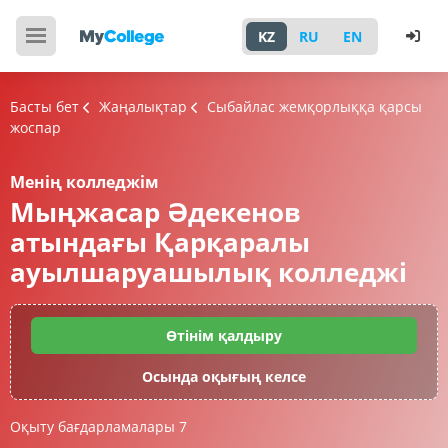
KZ
RU
EN
Басты бет
Жаңалықтар
Сыбайлас жемқорлыққа қарсы
жоспар
Менің колледжім
Мыңжасар Әдекенов
атындағы Қарқаралы
ауылшаруашылық колледжі
Өтінім қалдыру
Осында оқығың келсе
Оқыту бағдарламалары
7