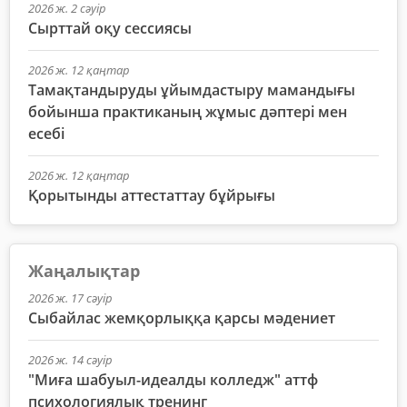
2026 ж. 2 сәуір
Сырттай оқу сессиясы
2026 ж. 12 қаңтар
Тамақтандыруды ұйымдастыру мамандығы
бойынша практиканың жұмыс дәптері мен
есебі
2026 ж. 12 қаңтар
Қорытынды аттестаттау бұйрығы
Жаңалықтар
2026 ж. 17 сәуір
Сыбайлас жемқорлыққа қарсы мәдениет
2026 ж. 14 сәуір
"Миға шабуыл-идеалды колледж" аттф
психологиялық тренинг