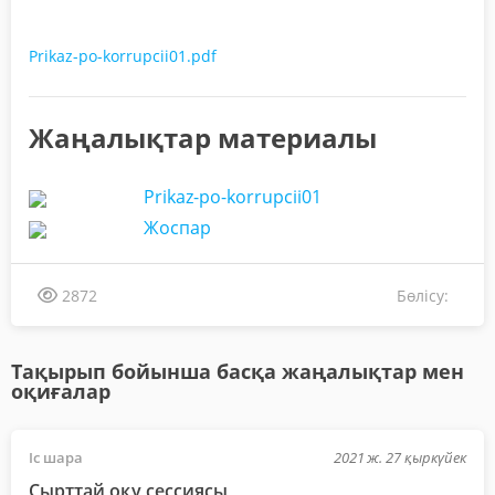
Prikaz-po-korrupcii01.pdf
Жаңалықтар материалы
Prikaz-po-korrupcii01
Жоспар
Бөлісу:
2872
Тақырып бойынша басқа жаңалықтар мен
оқиғалар
Іс шара
2021 ж. 27 қыркүйек
Сырттай оқу сессиясы