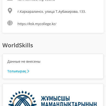
г.Каркаралинск. улица Т.Аубакирова, 133.
https://ksk.mycollege.kz/
WorldSkills
Данные не внесены
Толығырақ