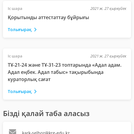
Іс шара
2021 ж. 27 қыркүйек
Қорытынды аттестаттау бұйрығы
Толығырақ
Іс шара
2021 ж. 27 қыркүйек
ТҰ-21-24 және ТҰ-31-23 топтарында «Адал адам.
Адал еңбек. Адал табыс» тақырыбында
кураторлық сағат
Толығырақ
Бізді қалай таба аласыз
kark-selhoz@krg-edu.kz