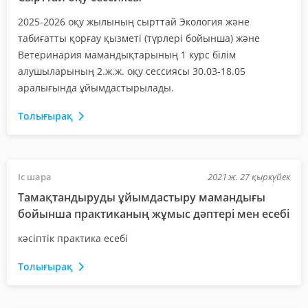
2025-2026 оқу жылының сырттай Экология және
табиғатты қорғау қызметі (түрлері бойынша) және
Ветеринария мамандықтарының 1 курс білім
алушыларының 2.ж.ж. оқу сессиясы 30.03-18.05
аралығында ұйымдастырылады.
Толығырақ
Іс шара
2021 ж. 27 қыркүйек
Тамақтандыруды ұйымдастыру мамандығы
бойынша практиканың жұмыс дәптері мен есебі
кәсіптік практика есебі
Толығырақ