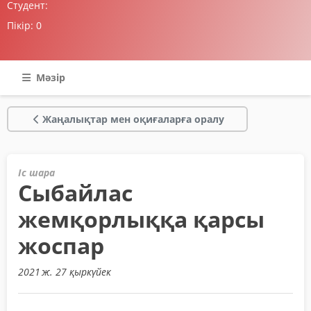
Студент:
Пікір:
0
Мәзір
Жаңалықтар мен оқиғаларға оралу
Іс шара
Сыбайлас
жемқорлыққа қарсы
жоспар
2021 ж. 27 қыркүйек